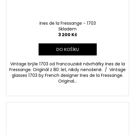
č
u
j
e
Ines de la Fressange - 1703
m
Skladem
e
3 200 Kč
DO KOŠÍKU
Vintage brýle 1703 od francouzské návrhářky Ines de la
Fressange. Originál z 80. let, nikdy nenošené. / Vintage
glasses 1703 by French designer Ines de la Fressange.
Original...