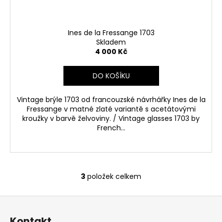
Ines de la Fressange 1703
Skladem
4 000 Kč
DO KOŠÍKU
Vintage brýle 1703 od francouzské návrhářky Ines de la
Fressange v matné zlaté variantě s acetátovými
kroužky v barvě želvoviny. / Vintage glasses 1703 by
French...
3
položek celkem
O
v
Z
l
á
á
Kontakt