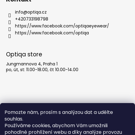
d
p
a
a
info
@
optiqa.cz
c
t
+420733198798
í
í
https://www.facebook.com/optiqaeyewear/
p
https://www.facebook.com/optiqa
r
v
k
Optiqa store
y
v
Jungmannova 4, Praha 1
ý
po, út, st: 11.00-18.00, čt 10.00-14.00
p
i
s
u
Pomozte nám, prosím s analýzou dat a udělte
souhlas.
Používáme cookies, abychom Vám umožnili
pohodlné prohlížení webu a díky analýze provozu