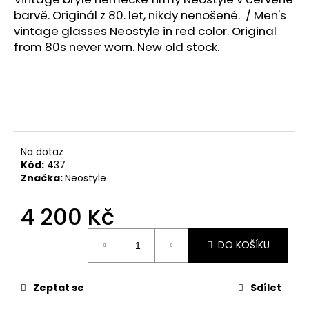
č
barvě.
Originál z 80. let, nikdy nenošené.
/ Men's
u
vintage glasses Neostyle in red color. Original
j
e
from 80s never worn. New old stock.
m
e
Na dotaz
Kód:
437
Značka:
Neostyle
4 200 Kč
Měrná
DO KOŠÍKU
cena:
Zeptat se
Sdílet