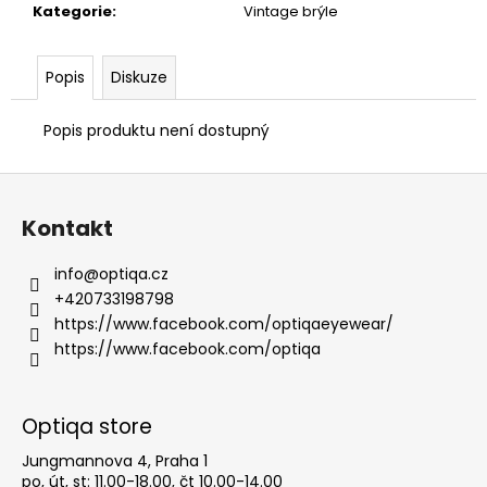
Kategorie
:
Vintage brýle
Popis
Diskuze
Popis produktu není dostupný
Z
á
Kontakt
p
a
info
@
optiqa.cz
t
+420733198798
í
https://www.facebook.com/optiqaeyewear/
https://www.facebook.com/optiqa
Optiqa store
Jungmannova 4, Praha 1
po, út, st: 11.00-18.00, čt 10.00-14.00