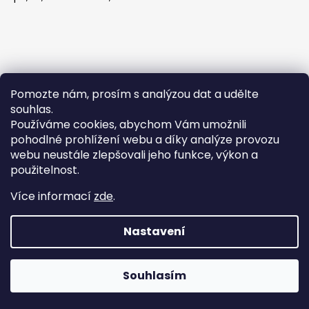
Pomozte nám, prosím s analýzou dat a udělte
souhlas.
Používáme cookies, abychom Vám umožnili
pohodlné prohlížení webu a díky analýze provozu
Obchodní podmínky
webu neustále zlepšovali jeho funkce, výkon a
použitelnost.
Obchodní podmínky
Více informací
zde
.
Podmínky ochrany osobních údajů
Nastavení
Pozor! Ůterý 21.7. máme zavřeno! Více brýlí
Vytvořil Shoptet
najdete u nás v obchodě, Jungmannova
Copyright 2026
optiqa
. Všechna práva vyhrazena.
Upravit
732/4, Praha 1. Otevírací doba: Po, Út, St 11:00–
Souhlasím
nastavení cookies
18:00, Čt 10:00–14:00.