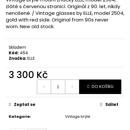
č
zláté s červenou stranicí
.
Originál z 90. let, nikdy
u
nenošené. / Vintage glasses by ELLE, model 2504,
j
e
gold with red side. Original from 90s never
m
worn. New old stock.
e
Skladem
Kód:
464
Značka:
ELLE
3 300 Kč
Měrná
DO KOŠÍKU
cena:
Zeptat se
Sdílet
Kategorie
:
Vintage brýle