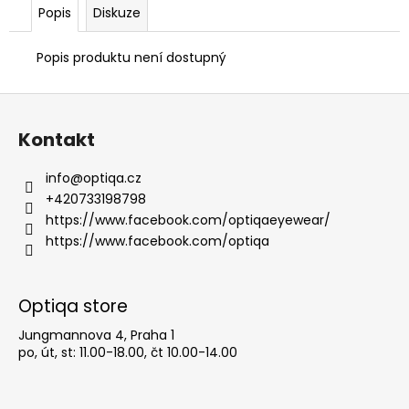
Popis
Diskuze
Popis produktu není dostupný
Z
á
Kontakt
p
a
info
@
optiqa.cz
t
+420733198798
í
https://www.facebook.com/optiqaeyewear/
https://www.facebook.com/optiqa
Optiqa store
Jungmannova 4, Praha 1
po, út, st: 11.00-18.00, čt 10.00-14.00