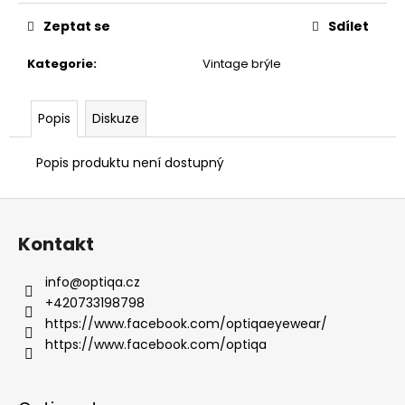
Zeptat se
Sdílet
Kategorie
:
Vintage brýle
Popis
Diskuze
Popis produktu není dostupný
Z
á
Kontakt
p
a
info
@
optiqa.cz
t
+420733198798
í
https://www.facebook.com/optiqaeyewear/
https://www.facebook.com/optiqa