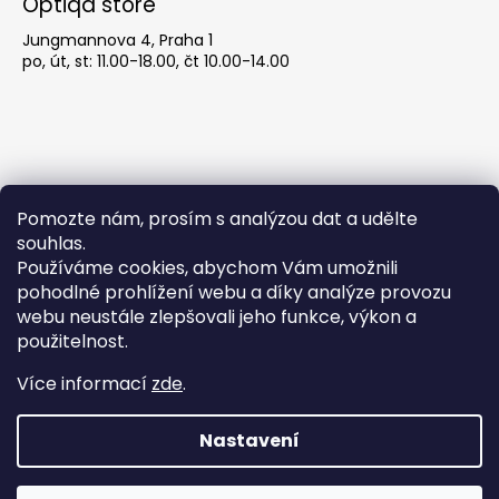
Optiqa store
Jungmannova 4, Praha 1
po, út, st: 11.00-18.00, čt 10.00-14.00
Pomozte nám, prosím s analýzou dat a udělte
souhlas.
Používáme cookies, abychom Vám umožnili
pohodlné prohlížení webu a díky analýze provozu
Obchodní podmínky
webu neustále zlepšovali jeho funkce, výkon a
použitelnost.
Obchodní podmínky
Více informací
zde
.
Podmínky ochrany osobních údajů
Nastavení
Pozor! Ůterý 21.7. máme zavřeno! Více brýlí
Vytvořil Shoptet
najdete u nás v obchodě, Jungmannova
Copyright 2026
optiqa
. Všechna práva vyhrazena.
Upravit
732/4, Praha 1. Otevírací doba: Po, Út, St 11:00–