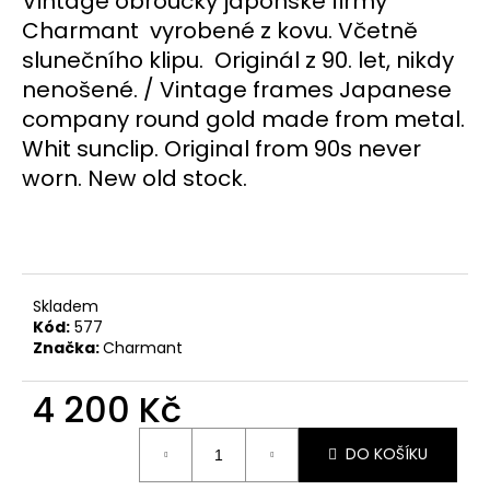
Vintage obroučky japonské firmy
č
u
Charmant vyrobené z kovu.
Včetně
j
slunečního klipu. Originál z 90. let, nikdy
e
nenošené. /
Vintage frames Japanese
m
company round gold made from metal.
e
Whit sunclip. Original from 90s never
worn. New old stock.
Skladem
Kód:
577
Značka:
Charmant
4 200 Kč
Měrná
DO KOŠÍKU
cena: