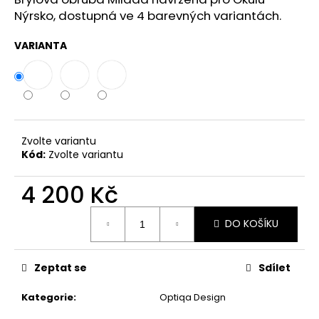
č
Nýrsko, dostupná ve 4 barevných variantách.
u
j
VARIANTA
e
m
e
Zvolte variantu
Kód:
Zvolte variantu
4 200 Kč
Měrná
DO KOŠÍKU
cena:
Zeptat se
Sdílet
Kategorie
:
Optiqa Design