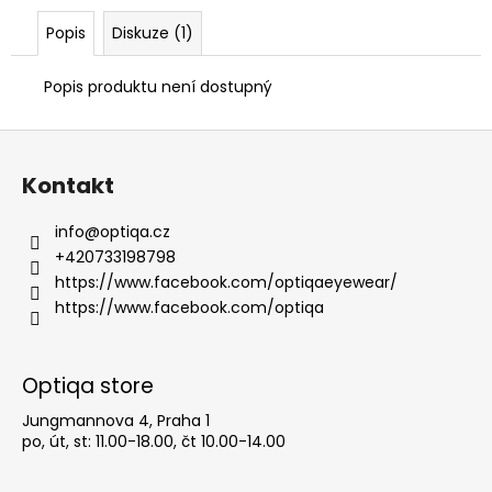
Popis
Diskuze (1)
Popis produktu není dostupný
Z
á
Kontakt
p
a
info
@
optiqa.cz
t
+420733198798
í
https://www.facebook.com/optiqaeyewear/
https://www.facebook.com/optiqa
Optiqa store
Jungmannova 4, Praha 1
po, út, st: 11.00-18.00, čt 10.00-14.00