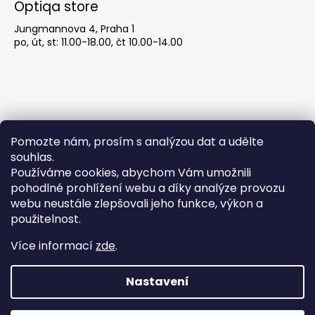
Optiqa store
Jungmannova 4, Praha 1
po, út, st: 11.00-18.00, čt 10.00-14.00
Pomozte nám, prosím s analýzou dat a udělte
souhlas.
Používáme cookies, abychom Vám umožnili
pohodlné prohlížení webu a díky analýze provozu
Obchodní podmínky
webu neustále zlepšovali jeho funkce, výkon a
použitelnost.
Obchodní podmínky
Více informací
zde
.
Podmínky ochrany osobních údajů
Nastavení
Pozor! Ůterý 21.7. máme zavřeno! Více brýlí
Vytvořil Shoptet
najdete u nás v obchodě, Jungmannova
Copyright 2026
optiqa
. Všechna práva vyhrazena.
Upravit
732/4, Praha 1. Otevírací doba: Po, Út, St 11:00–