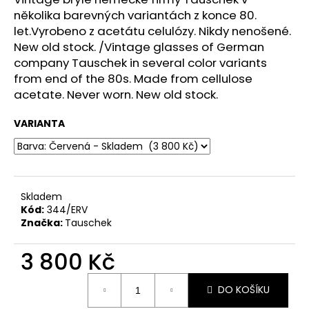
č
několika barevných variantách z konce 80.
u
let.
Vyrobeno z acetátu celulózy. Nikdy nenošené.
j
e
New old stock.
/
Vintage glasses of German
m
company Tauschek in several color variants
e
from end of the 80s.
Made from cellulose
acetate. Never worn. New old stock.
VARIANTA
Skladem
Kód:
344/ERV
Značka:
Tauschek
3 800 Kč
Měrná
DO KOŠÍKU
cena: