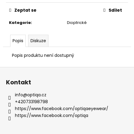
Zeptat se
Sdílet
Kategorie
:
Dioptrické
Popis
Diskuze
Popis produktu není dostupný
Z
á
Kontakt
p
a
info
@
optiqa.cz
t
+420733198798
í
https://www.facebook.com/optiqaeyewear/
https://www.facebook.com/optiqa