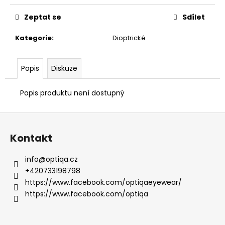
Zeptat se
Sdílet
Kategorie
:
Dioptrické
Popis
Diskuze
Popis produktu není dostupný
Z
á
Kontakt
p
a
info
@
optiqa.cz
t
+420733198798
í
https://www.facebook.com/optiqaeyewear/
https://www.facebook.com/optiqa