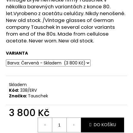
č
několika barevných variantách z konce 80.
u
let.
Vyrobeno z acetátu celulózy. Nikdy nenošené.
j
e
New old stock.
/
Vintage glasses of German
m
company Tauschek in several color variants
e
from end of the 80s.
Made from cellulose
acetate. Never worn. New old stock.
VARIANTA
Skladem
Kód:
338/ERV
Značka:
Tauschek
3 800 Kč
Měrná
DO KOŠÍKU
cena: