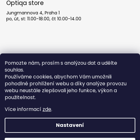
Optiqa store
Jungmannova 4, Praha 1
po, út, st: 11.00-18.00, čt 10.00-14.00
Pomozte nám, prosím s analýzou dat a udělte
souhlas.
Používáme cookies, abychom Vám umožnili
pohodlné prohlížení webu a díky analýze provozu
Obchodní podmínky
webu neustále zlepšovali jeho funkce, výkon a
použitelnost.
Obchodní podmínky
Více informací
zde
.
Podmínky ochrany osobních údajů
Nastavení
Pozor! Ůterý 21.7. máme zavřeno! Více brýlí
Vytvořil Shoptet
najdete u nás v obchodě, Jungmannova
Copyright 2026
optiqa
. Všechna práva vyhrazena.
Upravit
732/4, Praha 1. Otevírací doba: Po, Út, St 11:00–