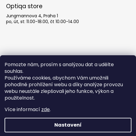
Optiqa store
Jungmannova 4, Praha 1
po, út, st: 11.00-18.00, čt 10.00-14.00
Pomozte nám, prosím s analýzou dat a udělte
souhlas.
Používáme cookies, abychom Vám umožnili
pohodlné prohlížení webu a díky analýze provozu
Obchodní podmínky
webu neustále zlepšovali jeho funkce, výkon a
použitelnost.
Obchodní podmínky
Více informací
zde
.
Podmínky ochrany osobních údajů
Nastavení
Pozor! Ůterý 21.7. máme zavřeno! Více brýlí
Vytvořil Shoptet
najdete u nás v obchodě, Jungmannova