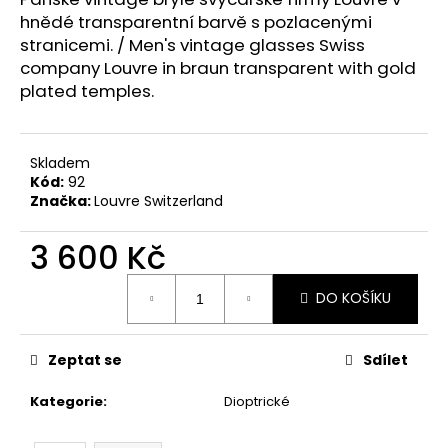
č
hnědé transparentní barvě s pozlacenými
u
stranicemi. /
Men's vintage glasses Swiss
j
e
company Louvre in braun transparent with gold
m
plated temples.
e
Skladem
Kód:
92
Značka:
Louvre Switzerland
3 600 Kč
Měrná
DO KOŠÍKU
cena:
Zeptat se
Sdílet
Kategorie
:
Dioptrické