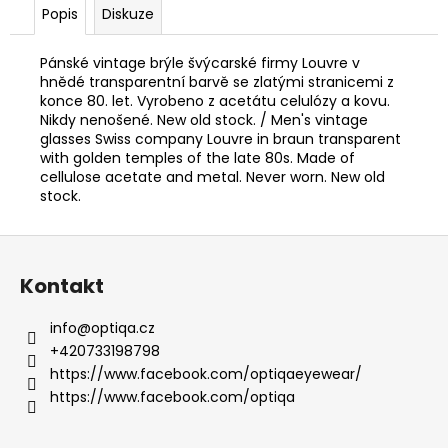
Popis
Diskuze
Pánské vintage brýle švýcarské firmy Louvre v
hnědé transparentní barvě se zlatými stranicemi z
konce 80. let. Vyrobeno z acetátu celulózy a kovu.
Nikdy nenošené. New old stock. / Men's vintage
glasses Swiss company Louvre in braun transparent
with golden temples of the late 80s. Made of
cellulose acetate and metal. Never worn. New old
stock.
Z
á
Kontakt
p
a
info
@
optiqa.cz
t
+420733198798
í
https://www.facebook.com/optiqaeyewear/
https://www.facebook.com/optiqa